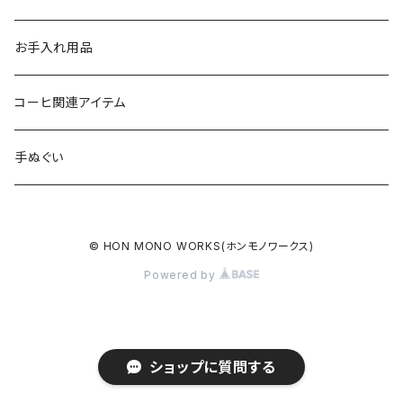
GOALZERO用アイテム
カラビナ
お手入れ用品
ガス缶カバー
コーヒ関連アイテム
トーチ・ライター用カバー
手ぬぐい
コーヒーミル用レザーグリップ
© HON MONO WORKS(ホンモノワークス)
コーヒーフィルターホルダー
Powered by
熊鈴
ショップに質問する