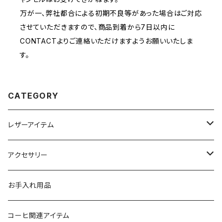
万が一、弊社都合による初期不良等があった場合はご対応
させていただきますので、商品到着から7日以内に
CONTACTよりご連絡いただけますようお願いいたしま
す。
CATEGORY
レザーアイテム
4w1hホットサンドソロ用レザーケース
アクセサリー
GOALZERO用アイテム
カラビナ
お手入れ用品
ガス缶カバー
コーヒ関連アイテム