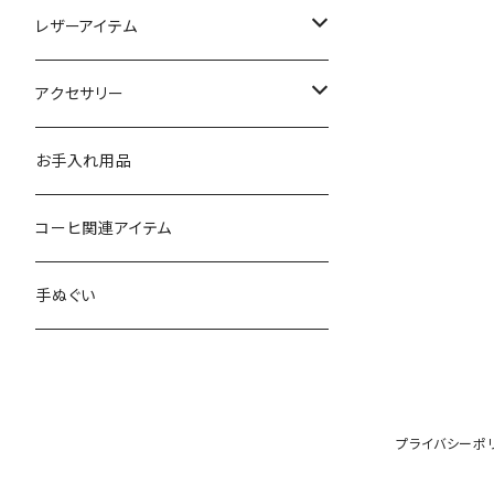
レザーアイテム
4w1hホットサンドソロ用レザーケース
アクセサリー
GOALZERO用アイテム
カラビナ
お手入れ用品
ガス缶カバー
コーヒ関連アイテム
トーチ・ライター用カバー
手ぬぐい
コーヒーミル用レザーグリップ
コーヒーフィルターホルダー
プライバシーポ