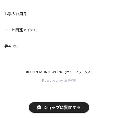
GOALZERO用アイテム
カラビナ
お手入れ用品
ガス缶カバー
コーヒ関連アイテム
トーチ・ライター用カバー
手ぬぐい
コーヒーミル用レザーグリップ
© HON MONO WORKS(ホンモノワークス)
コーヒーフィルターホルダー
Powered by
熊鈴
ショップに質問する