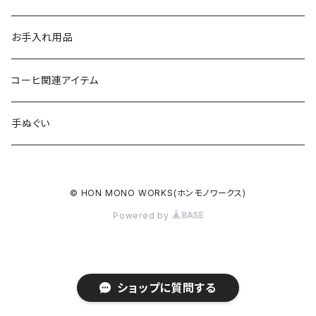
GOALZERO用アイテム
カラビナ
お手入れ用品
ガス缶カバー
コーヒ関連アイテム
トーチ・ライター用カバー
手ぬぐい
コーヒーミル用レザーグリップ
© HON MONO WORKS(ホンモノワークス)
コーヒーフィルターホルダー
Powered by
熊鈴
ショップに質問する