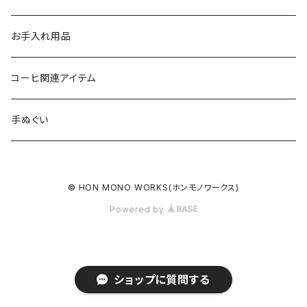
GOALZERO用アイテム
カラビナ
お手入れ用品
ガス缶カバー
コーヒ関連アイテム
トーチ・ライター用カバー
手ぬぐい
コーヒーミル用レザーグリップ
© HON MONO WORKS(ホンモノワークス)
コーヒーフィルターホルダー
Powered by
熊鈴
ショップに質問する